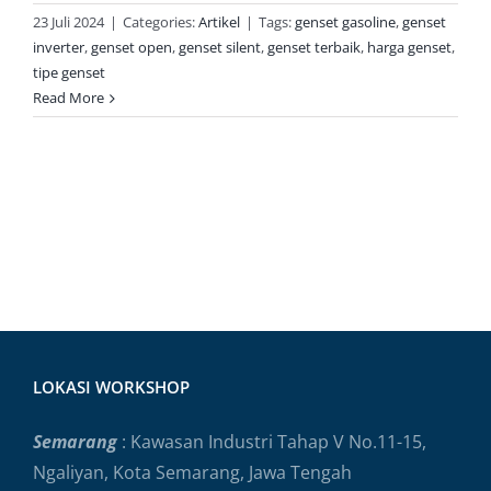
23 Juli 2024
|
Categories:
Artikel
|
Tags:
genset gasoline
,
genset
inverter
,
genset open
,
genset silent
,
genset terbaik
,
harga genset
,
tipe genset
Read More
LOKASI WORKSHOP
Semarang
: Kawasan Industri Tahap V No.11-15,
Ngaliyan, Kota Semarang, Jawa Tengah