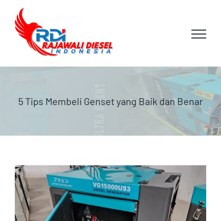
Skip
to
content
5 Tips Membeli Genset yang Baik dan Benar
View
Larger
Image