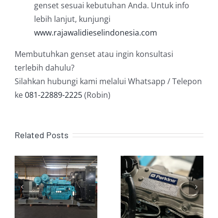
genset sesuai kebutuhan Anda. Untuk info
lebih lanjut, kunjungi
www.rajawalidieselindonesia.com
Membutuhkan genset atau ingin konsultasi
terlebih dahulu?
Silahkan hubungi kami melalui Whatsapp / Telepon
ke
081-22889-2225
(Robin)
Related Posts
Sejarah
Usaha
r
Mesin
yang Wajib
Genset
Memakai