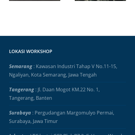
Perkins
Genset
LOKASI WORKSHOP
Semarang
: Kawasan Industri Tahap V No.11-15,
Ngaliyan, Kota Semarang, Jawa Tengah
Tangerang
: Jl. Daan Mogot KM.22 No. 1,
Tangerang, Banten
Surabaya
: Pergudangan Margomulyo Permai,
Surabaya, Jawa Timur