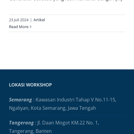
23 Juli 2024
|
Artikel
Read More
LOKASI WORKSHOP
Semarang
: Kawasan Industri Tahap V No.11-15,
Ngaliyan, Kota Semarang, Jawa Tengah
Tangerang
: Jl. Daan Mogot KM.22 No. 1,
Tangerang, Banten