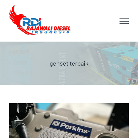
Skip
to
content
genset terbaik